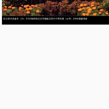
駐汶萊代表處本（10）月3日晚間假汶京帝國飯店舉行中華民國（台灣）109年國慶酒會