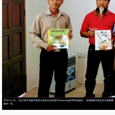
2020.11.18 --- 駐汶萊代表處李憲章代表前往淡武廊(Temburong)培育學校參訪，並捐贈教育基金及兒童圖書
繪本一批