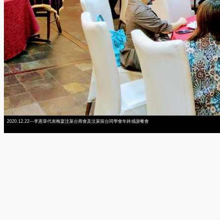
2020.12.22---李憲章代表晚宴汶萊台商會及汶萊留台同學會年終感謝餐會