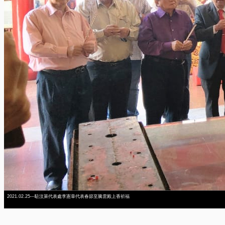
2021.02.25---駐汶萊代表處李憲章代表春節至騰雲殿上香祈福