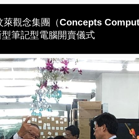
章應汶萊觀念集團（Concepts Co
新型筆記型電腦開賣儀式