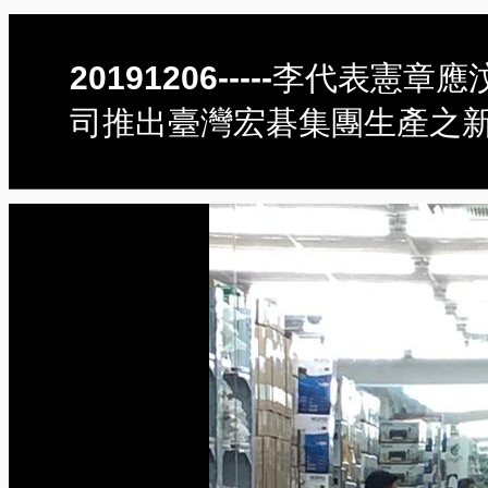
20191206-----李代表憲
司推出臺灣宏碁集團生產之