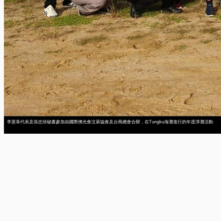
李憲章代表及張忠琰秘書參加由國際佛光會汶萊協會及台商總會合辦，在Tungku海灘進行的年度淨灘活動