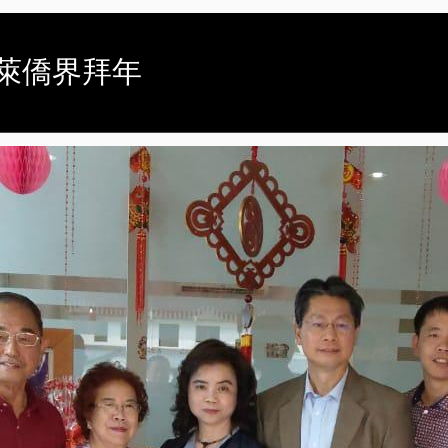
向汶萊僑界拜年