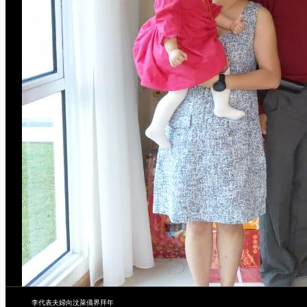
李代表夫婦向汶萊僑界拜年