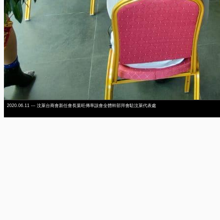
2020.06.11 --- 汶萊台商會新任會長葉旺傳率該會全體幹部拜會駐汶萊代表處