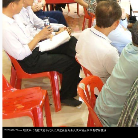
2020.06.26 --- 駐汶萊代表處李憲章代表出席汶萊台商會及汶萊留台同學會聯席會議