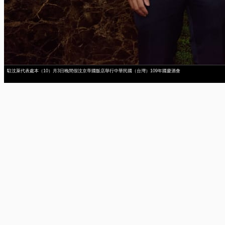
駐汶萊代表處本（10）月3日晚間假汶京帝國飯店舉行中華民國（台灣）109年國慶酒會