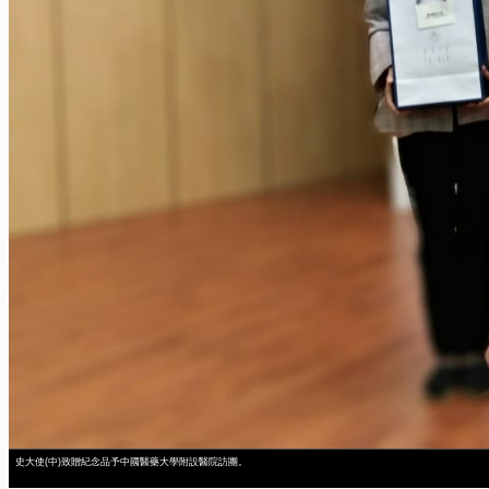
史大使(中)致贈紀念品予中國醫藥大學附設醫院訪團。