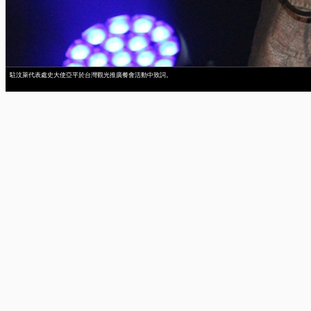
駐汶萊代表處史大使亞平於台灣觀光推廣餐會活動中致詞。