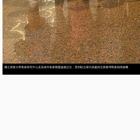
國立屏東大學客家研究中心及高雄市客家聯盟協會訪汶，受到駐汶萊代表處與汶萊臺灣商會熱情接機