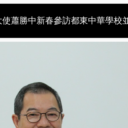
萊代表處大使蕭勝中新春參訪都東中華學