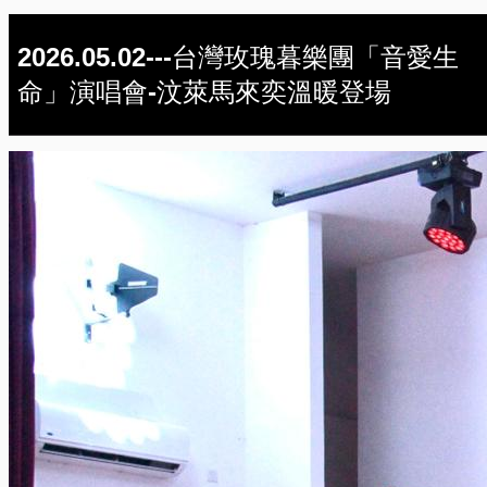
2026.05.02---台灣玫瑰暮樂團「音愛生
命」演唱會-汶萊馬來奕溫暖登場