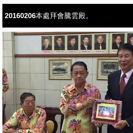
20160206本處拜會騰雲殿。