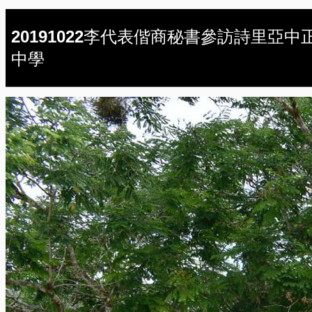
20191022李代表偕商秘書參訪詩里亞中
中學