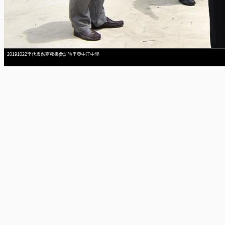
20191022李代表偕商秘書參訪詩里亞中正中學