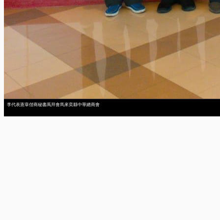
李代表憲章偕商秘書禹拜會馬來奕縣中華總商會