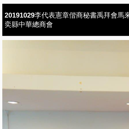
20191029李代表憲章偕商秘書禹拜會馬
奕縣中華總商會