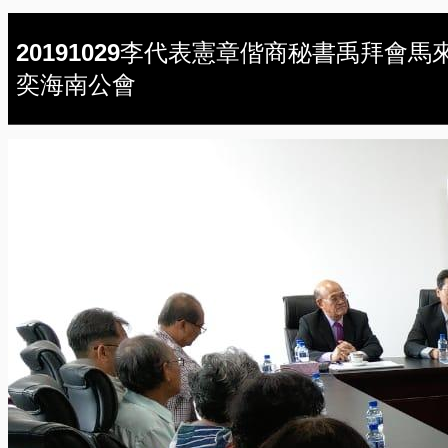
20191029李代表憲章偕商秘書禹拜會馬
奕海南公會