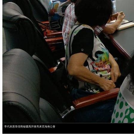
李代表憲章偕商秘書禹拜會馬來奕海南公會