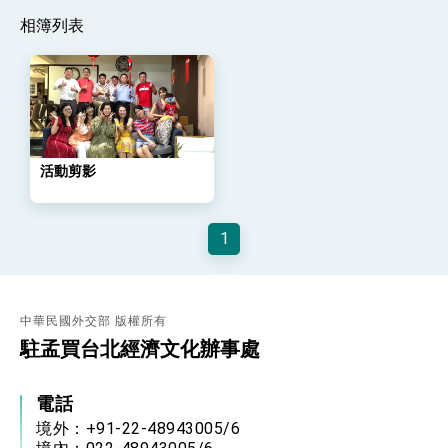
位實力，達成固邦榮邦目標
相簿列表
外交部長林佳龍主持第35次「參與亞太經濟合作
策略小組」跨部會會議
民調顯示多數國人滿意政府外交表現，高度支持
「總合外交」與台歐美日關係深化
總統以「韌性之島，希望之光」為題發表2026新
年談話
總統主持「守護民主台灣國安行動方案」記者
會 強調以實力守護台海和平 以決心掌握國家
活動剪影
命運
變局中 奮起的新臺灣 總統發表國慶演說
總統發表執政周年談話 盼面對未來挑戰 堅持
1
團結 迎風轉型 穩健前行
賴總統就職演說影片
外交部重要言論
中華民國外交部 版權所有
駐孟買台北經濟文化辦事處
總統重要談話
我國政府將在美國亞利桑納州設立「駐鳳凰城辦
電話
事處」，進一步深化台美交流合作
境外：+91-22-48943005/6