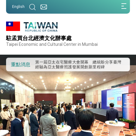
:::
English
:::
駐孟買台北經濟文化辦事處
總統重要談話
Taipei Economic and Cultural Center in Mumbai
我國政府將在美國亞利桑納州設立「駐鳳凰城辦
事處」，進一步深化台美交流合作
第一屆亞太在宅醫療大會開幕 總統盼分享臺灣
重點消息
經驗為亞太醫療照護發展開創新里程碑
外交部發布WHA文宣影片「台灣醫療點亮世界」
及「台灣智慧醫療與健康產業展」預告短片，向
世界展現台灣守護全球健康的創新能量
總統出訪史瓦帝尼返國談話 強調臺灣人有權利
走向世界 盼與理念相近國家共同維護國際秩序
堅定走向世界 賴總統抵達史瓦帝尼王國進行國是
訪問
總統與五院院長新春茶敘 盼化分歧為團結、為
國家邁出合作第一步
總統農曆春節談話
台美貿易協議完成簽署達成6大目標、創5大歷史