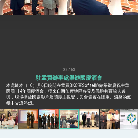
性突破 總統強調將以3大面向加速臺灣經濟轉型
升級 籲請立院全力支持並盡速通過
臺美簽署「對等貿易協定」確立對等關稅15%且不
疊加 我輸美2072項產品豁免對等關稅
總統接受「法新社」（AFP）專訪內容
外交部長林佳龍於《外交事務》撰文指出：自由
世界 需要台灣，團結合作方能守護繁榮
外交部長林佳龍出席《台灣光華雜誌》50週年慶
「見證蛻變，分享世界的光華」開幕式，期許數
位轉 型迎向下個50年
總統主持「台美經濟繁榮夥伴對話」記者會 說
明臺美合作三大戰略方向 盼與民主夥伴共同引
22 / 63
領 下一個世代的繁榮
外交部長林佳龍接受印尼「時代雜誌」專訪，闡
駐孟買辦事處舉辦國慶酒會
述印太安全局勢，籲深化台印尼半導體供應鏈合
作
外交部長林佳龍午宴歡迎美國聯邦參議員蓋耶哥
本處於本（10）月6日晚間在孟買BKC區Sofitel旅館舉辦慶祝中華
訪問團
民國114年國慶酒會，獲來自西印度地區各界及僑胞共百餘人參
與，現場播放國慶影片及國慶主視覺，與會貴賓在隆重、溫馨的氣
外交部長林佳龍接見美國智庫「德國馬歇爾基金
會」訪問團一行，深化跨大西洋戰略夥伴關係
氛中交流熱烈。
臺美經貿談判獲階段性成果 卓揆期勉爭取時間完
成「臺美對等貿易協定」簽署
卓揆：臺美關稅談判階段性結果有助臺灣取得有
利戰略地位 全力支持「臺美對等貿易協定」簽署
外交部與數位發展部攜手合作，整合台灣雄厚數