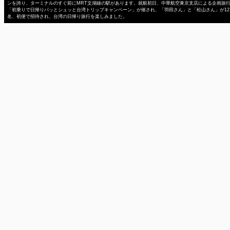
ンを誇り、ターミナルのすぐ前にMRT文湖線の駅があります。就航初日、中華航空東京支店による企画旅
「初乗りで日帰りパッとシュッと台湾トリップキャンペーン」が催され、「羽田さん」と「松山さん」が12
名、初便で招待され、台湾の日帰り旅行を楽しみました。