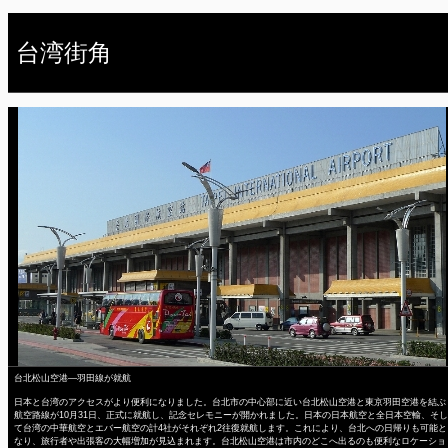
台湾街角
台北松山空港―羽田線が就航
日本と台湾のアクセスがより便利になりました。台北市の中心部に近い台北松山空港と東京羽田空港を結ぶ
航空路線が10月31日、正式に就航し、記念セレモニーが開かれました。日本の日本航空と全日本空輸、そし
て台湾の中華航空とエバー航空の計4社がそれぞれ2往復就航します。これにより、台北への日帰りも可能と
なり、旅行者や出張客の大幅増加が見込まれます。台北松山空港は市内のどこへ出るのも便利なロケーショ