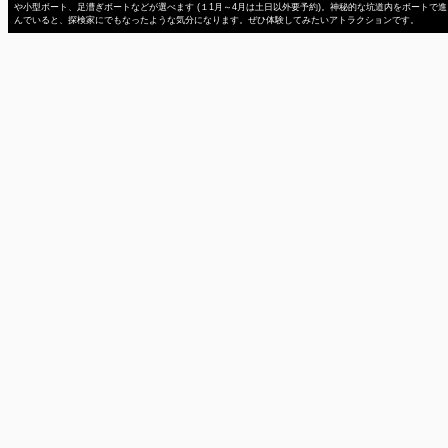
や小型ボート、足漕ぎボートなどが選べます (１1月～4月は土日以外要予約)。神秘的な坑道内をボートで進
んでいると、探検家にでもなったような気分になります。ぜひ体験してみたいアトラクションです。