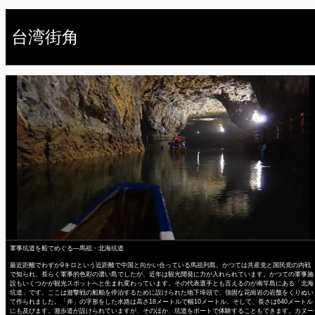
台湾街角
軍事坑道を船でめぐる―馬祖・北海坑道
最近距離でわずか9キロという近距離で中国と向かい合っている馬祖列島。かつては共産党と国民党の内戦
で知られ、長らく軍事的色彩の濃い島でしたが、近年は観光開発に力が入れられています。かつての軍事施
設もいくつかが観光スポットへと生まれ変わっています。その代表選手とも言えるのが南竿島にある「北海
坑道」です。ここは遊撃戦の船舶を停泊するために設けられた地下埠頭で、強固な花崗岩の岩盤をくりぬい
て作られました。「井」の字形をした水路は高さ18メートルで幅10メートル。そして、長さは640メートル
にも及びます。遊歩道が設けられていますが、そのほか、坑道をボートで体験することもできます。カヌー