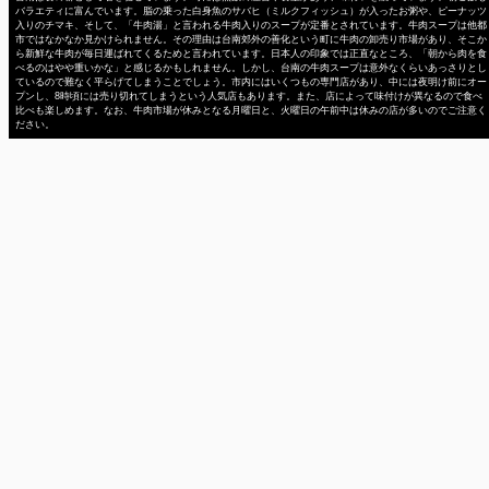
バラエティに富んでいます。脂の乗った白身魚のサバヒ（ミルクフィッシュ）が入ったお粥や、ピーナッツ
入りのチマキ、そして、「牛肉湯」と言われる牛肉入りのスープが定番とされています。牛肉スープは他都
市ではなかなか見かけられません。その理由は台南郊外の善化という町に牛肉の卸売り市場があり、そこか
ら新鮮な牛肉が毎日運ばれてくるためと言われています。日本人の印象では正直なところ、「朝から肉を食
べるのはやや重いかな」と感じるかもしれません。しかし、台南の牛肉スープは意外なくらいあっさりとし
ているので難なく平らげてしまうことでしょう。市内にはいくつもの専門店があり、中には夜明け前にオー
プンし、8時頃には売り切れてしまうという人気店もあります。また、店によって味付けが異なるので食べ
比べも楽しめます。なお、牛肉市場が休みとなる月曜日と、火曜日の午前中は休みの店が多いのでご注意く
ださい。