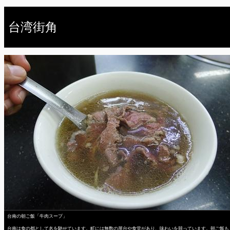
台湾街角
台南の朝ご飯「牛肉スープ」
台南は食の都として名を馳せています。町には無数の屋台や食堂があり、味わいを競っています。朝ご飯も