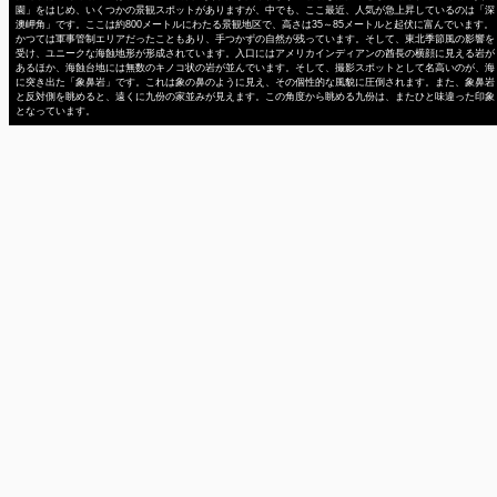
園」をはじめ、いくつかの景観スポットがありますが、中でも、ここ最近、人気が急上昇しているのは「深
澳岬角」です。ここは約800メートルにわたる景観地区で、高さは35～85メートルと起伏に富んでいます。
かつては軍事管制エリアだったこともあり、手つかずの自然が残っています。そして、東北季節風の影響を
受け、ユニークな海蝕地形が形成されています。入口にはアメリカインディアンの酋長の横顔に見える岩が
あるほか、海蝕台地には無数のキノコ状の岩が並んでいます。そして、撮影スポットとして名高いのが、海
に突き出た「象鼻岩」です。これは象の鼻のように見え、その個性的な風貌に圧倒されます。また、象鼻岩
と反対側を眺めると、遠くに九份の家並みが見えます。この角度から眺める九份は、またひと味違った印象
となっています。