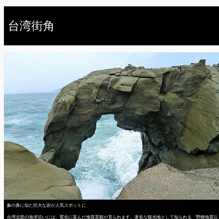
台湾街角
象の鼻に似た巨大な岩が人気スポットに
台湾北部の海岸沿いには、変化に富んだ地質景観が見られます。著名な観光地として知られる「野柳地質公