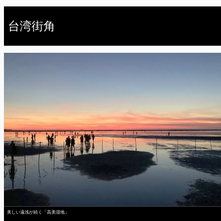
台湾街角
美しい遠浅が続く「高美湿地」