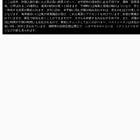
ここは近年、外国人旅行者にも人気が高い絶景スポット。台中郊外の清水区にある干潟です。通称「高美湿
地」と呼ばれるこの場所は、遠浅の砂浜が延々と続きます。干潮時には海面と湿地が鏡のようになり、空と
一体化する光景が眺められます。夕方に訪れ、水平線に沈む夕陽が組み合わされば、息をのむほどの美しさ
となります。海岸線沿いには風力発電施設が並び、これも風景にアクセントを付けています。歩道が整備さ
れていますが、裸足で砂浜を歩くことができますので、タオルを持参するのがおすすめです。また、夕陽が
沈む時間や干満の時間にも左右されるので、事前にチェックしておくのがベター。ベストシーズンは水位が
低い3月～10月と言われています。潮間帯の自然生態は豊かで、シオマネキやトビハゼ、ミナミコメツキガ
ニなどの姿も見られます。