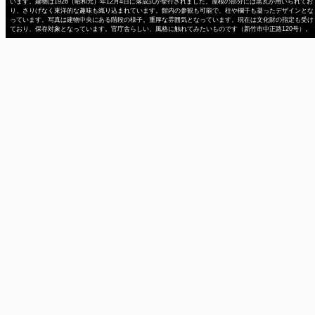
います。建物は1926（昭和元）年12月4日に落成式が挙行されました。屋根の部分には黒瓦が用いられてお
り、さりげなく東洋的な趣味も織り込まれています。館内の参観も可能で、柱や欄干も凝ったデザインとな
っています。写真は建物中央にある階段の様子。重厚な雰囲気となっています。現在は文化財の指定も受け
ており、保存対象となっています。官庁舎らしい、風格に触れてみたいものです（新竹市中正路120号）。