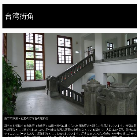
台湾街角
新竹市政府～戦前の官庁舎の建築美
新竹市を管轄する市政府（市役所）は日本時代に建てられた行政庁舎が現在も使用されています。当初は新
竹州庁舎として建てられました。新竹市は台湾北西部の中枢となっている都市で、人口は約45万。郊外には
サイエンスパークもあり、産業都市としても知られています。庁舎は赤レンガの色合いが年季を感じさせて