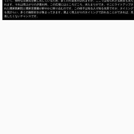
ていて、独特な雰囲気を醸し出しているため、多くの行楽客が訪れますが、ここでは知られざる絶景も見ら
れます。それは雨上がりの夕暮れ時。この広場にはところどころ、水たまりができ、そこにライトアップさ
れた國家戲劇院と國家音樂廳が鮮やかに映り込むのです。この様子は知る人ぞ知る光景ですが、タイミング
を見計らい、多くの撮影好きが集まってきます。運よく雨上がりのタイミングで訪れることができれば、見
逃したくないチャンスです。