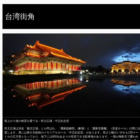
台湾街角
雨上がり後の絶景を愛でる～民主広場・中正紀念堂
民主広場は別名「藝文広場」とも呼ばれ、「國家戯劇院」(劇場）と「國家音樂廳」（音楽ホール）の間に
置します。奥には蒋介石総統のメモリアルホール「中正紀念堂」があります。長さと幅がいずれも120メー
トルの正方形となっており、地下には600台あまりが収容できる駐車場があります。一面が御影石で覆われ