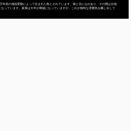
0万年前の地殻変動によって生まれた島とされています。南と北に山があり、その間は台地
となっています。家屋は大半が廃墟になっていますが、これが独特な雰囲気を醸し出して