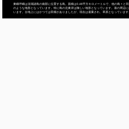
東嶼坪嶼は澎湖諸島の南部に位置する島。面積は0.48平方キロメートルで、他の島々と
のような地形となっています。特に島の北東岸は険しい地形となっています。港の周辺に
います。台地上にはかつては田畑がありましたが、現在は遺棄され、草原となっています