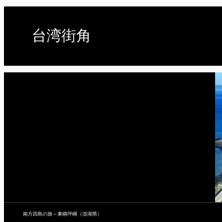
台湾街角
南方四島の旅～東嶼坪嶼（澎湖県）