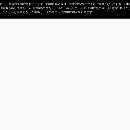
同じく、玄武岩で形成されています。西嶼坪嶼と同様、澎湖諸島の中では若い地層となっており、80
は集落もありますが、人口は極めて少なく、現在、暮らしているのは10戸あまり。人口は20名ほど
。ここからは廃墟となった集落と、海の向こうに西嶼坪嶼が見られます。