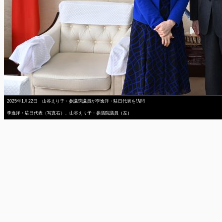
2025年1月22日 山谷えり子・参議院議員が李逸洋・駐日代表を訪問
李逸洋・駐日代表（写真右）、山谷えり子・参議院議員（左）