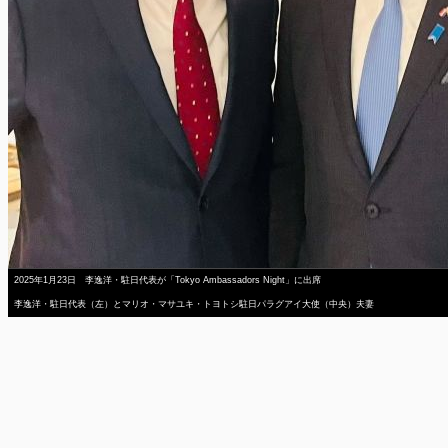
2025年1月23日 李逸洋・駐日代表が「Tokyo Ambassadors Night」に出席
李逸洋・駐日代表（左）とマリオ・マサユキ・トヨトシ駐日パラグアイ大使（中央）夫妻