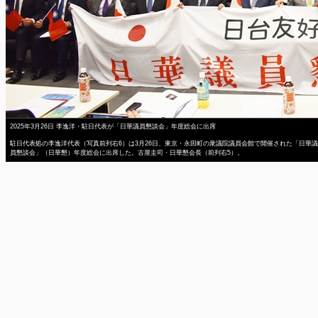
2025年3月26日 李逸洋・駐日代表が「日華議員懇談会」年度総会に出席
駐日代表処の李逸洋代表（写真前列右6）は3月26日、東京・永田町の衆議院議員会館で開催された「日華議
員懇談会」（日華懇）年度総会に出席した。古屋圭司・日華懇会長（前列右5）。