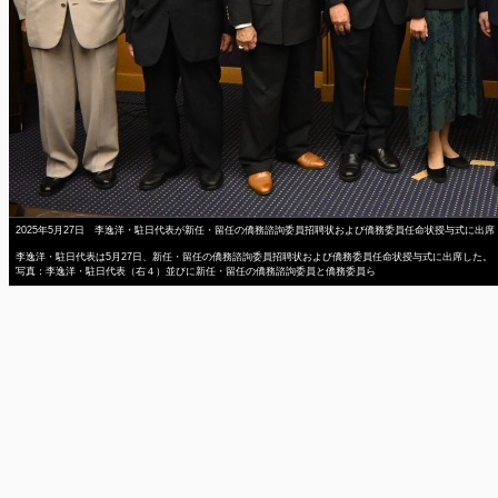
2025年5月27日 李逸洋・駐日代表が新任・留任の僑務諮詢委員招聘状および僑務委員任命状授与式に出席
李逸洋・駐日代表は5月27日、新任・留任の僑務諮詢委員招聘状および僑務委員任命状授与式に出席した。
写真：李逸洋・駐日代表（右４）並びに新任・留任の僑務諮詢委員と僑務委員ら