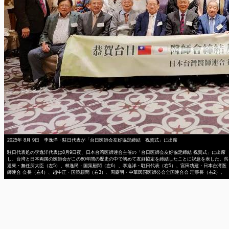
2025年 8月 9日 李逸洋・駐日代表が「台日医師会友好協定締結 祝賀式」に出席
駐日代表処の李逸洋代表は8月9日夜、日本台湾医師連合主催の「台日医師会友好協定締結 祝賀式」に出席
し、台湾と日本両国の医師会がこの80年間の歴史の中で初めて友好協定を締結したことに祝意を表した。呉
運東・無任所大臣（左5）、林逸民・国策顧問（左6）、李逸洋・駐日代表（右5）、宮田功建・日本台湾医
師連合 会長（右4）、趙中正・国策顧問（右3）、周慶明・中華民国医師公会全国連合会 理事長（右2）。