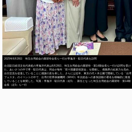
2025年8月28日 埼玉台湾総会の羅碧玲会長ら一行が李逸洋・駐日代表を訪問
台北駐日経済文化代表処の李逸洋代表は8月28日、埼玉台湾総会の羅碧玲・第14期会長ら一行の訪問を受け
た。あいさつの中で李・駐日代表は、同会が毎年「双十国慶節祝賀会」を開催し、僑胞界の結束力を高め、
台日交流を促進していることに感謝の意を表した。さらには近年、東京の代々木公園で開催している「台湾
フェスタ」のイベントの中で、台湾の世界保健機関（WHO）年次総会への参加請願の署名を積極的に推進
していることを称賛した。写真：李逸洋・駐日代表（右5）、新任となった埼玉台湾総会の羅碧玲・第14期
会長（左5）ら一行