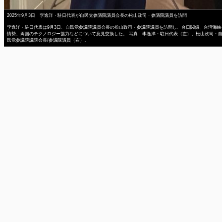
2025年9月3日 李逸洋・駐日代表が自民党参議院議員会長の松山政司・参議院議員を訪問
李逸洋・駐日代表は9月3日、自民党参議院議員会長の松山政司・参議院議員を訪問し、台日関係、台湾海峡
情勢、両国のテクノロジー協力などについて意見交換した。 写真：李逸洋・駐日代表（左）、松山政司・
民党参議院議院会長/参議院議員（右）。