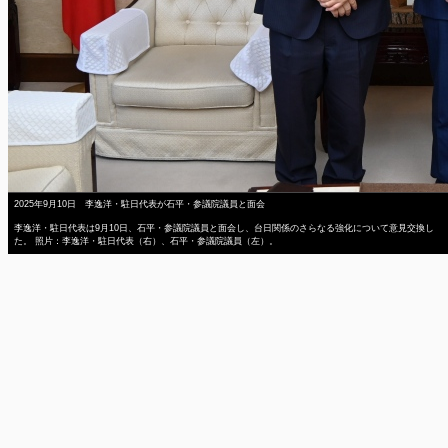
2025年9月10日 李逸洋・駐日代表が石平・参議院議員と面会
李逸洋・駐日代表は9月10日、石平・参議院議員と面会し、台日関係のさらなる強化について意見交換し
た。 照片：李逸洋・駐日代表（右）、石平・参議院議員（左）。