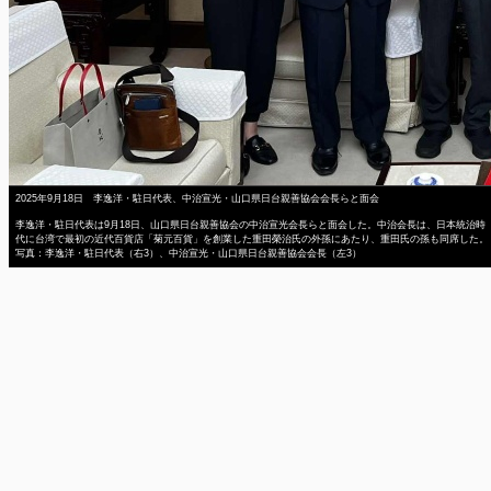
2025年9月18日 李逸洋・駐日代表、中治宣光・山口県日台親善協会会長らと面会
李逸洋・駐日代表は9月18日、山口県日台親善協会の中治宣光会長らと面会した。中治会長は、日本統治時
代に台湾で最初の近代百貨店「菊元百貨」を創業した重田榮治氏の外孫にあたり、重田氏の孫も同席した。
写真：李逸洋・駐日代表（右3）、中治宣光・山口県日台親善協会会長（左3）