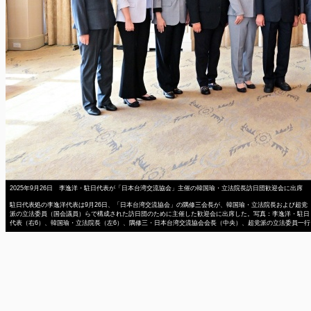
2025年9月26日 李逸洋・駐日代表が「日本台湾交流協会」主催の韓国瑜・立法院長訪日団歓迎会に出席
駐日代表処の李逸洋代表は9月26日、「日本台湾交流協会」の隅修三会長が、韓国瑜・立法院長および超党
派の立法委員（国会議員）らで構成された訪日団のために主催した歓迎会に出席した。写真：李逸洋・駐日
代表（右6）、韓国瑜・立法院長（左6）、隅修三・日本台湾交流協会会長（中央）、超党派の立法委員一行