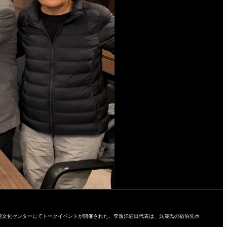
湾文化センターにてトークイベントが開催された。李逸洋駐日代表は、呉晟氏の宿泊先ホ