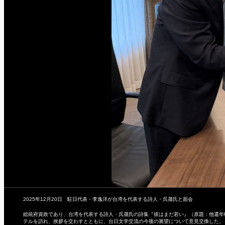
2025年12月20日 駐日代表・李逸洋が台湾を代表する詩人・呉晟氏と面会
総統府資政であり、台湾を代表する詩人・呉晟氏の詩集『彼はまだ若い』（原題：他還年
テルを訪れ、挨拶を交わすとともに、台日文学交流の今後の展望について意見交換した。