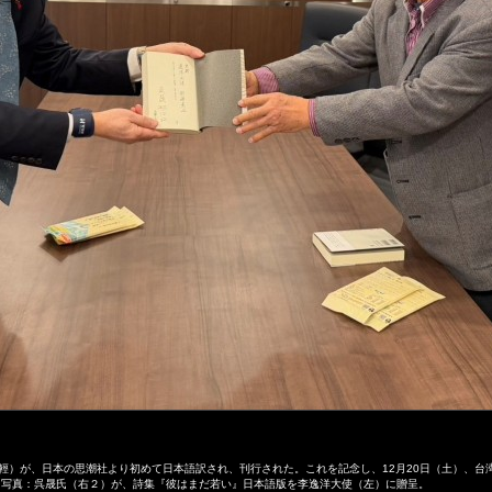
輕）が、日本の思潮社より初めて日本語訳され、刊行された。これを記念し、12月20日（土）、台
 写真：呉晟氏（右２）が、詩集『彼はまだ若い』日本語版を李逸洋大使（左）に贈呈。