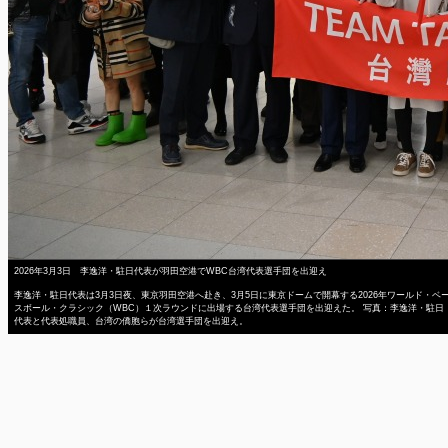
2026年3月3日 李逸洋・駐日代表が羽田空港でWBC台湾代表選手団を出迎え
李逸洋・駐日代表は3月3日夜、東京羽田空港へ赴き、3月5日に東京ドームで開幕する2026年ワールド・ベ
スボール・クラシック（WBC）１次ラウンドに出場する台湾代表選手団を出迎えた。 写真：李逸洋・駐日
代表と代表処職員、台湾の僑胞らが台湾選手団を出迎え。