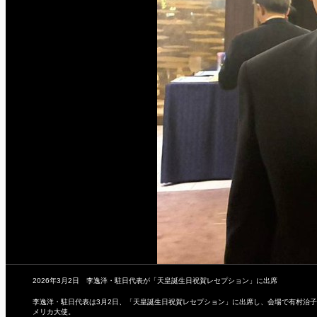
2026年3月2日 李逸洋・駐日代表が「天皇誕生日祝賀レセプション」に出席
李逸洋・駐日代表は3月2日、「天皇誕生日祝賀レセプション」に出席し、会場で有村治
メリカ大使。