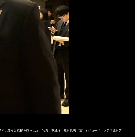
アイ大使らと挨拶を交わした。 写真：李逸洋・駐日代表（左）とジョージ・グラス駐日ア