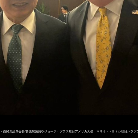
子・自民党総務会長/参議院議員やジョージ・グラス駐日アメリカ大使、マリオ・トヨトシ駐日パラグ