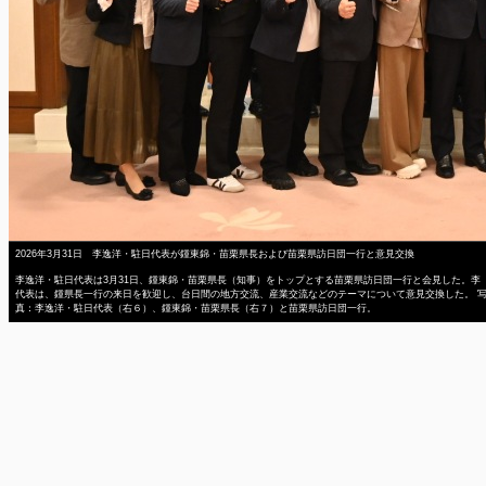
2026年3月31日 李逸洋・駐日代表が鍾東錦・苗栗県長および苗栗県訪日団一行と意見交換
李逸洋・駐日代表は3月31日、鍾東錦・苗栗県長（知事）をトップとする苗栗県訪日団一行と会見した。李
代表は、鍾県長一行の来日を歓迎し、台日間の地方交流、産業交流などのテーマについて意見交換した。 
真：李逸洋・駐日代表（右６）、鍾東錦・苗栗県長（右７）と苗栗県訪日団一行。