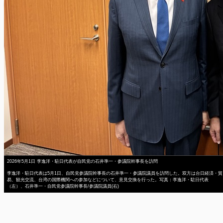
2026年5月1日 李逸洋・駐日代表が自民党の石井準一・参議院幹事長を訪問
李逸洋・駐日代表は5月1日、自民党参議院幹事長の石井準一・参議院議員を訪問した。双方は台日経済・貿
易、観光交流、台湾の国際機関への参加などについて、意見交換を行った。写真：李逸洋・駐日代表
（左）、石井準一・自民党参議院幹事長/参議院議員(右)