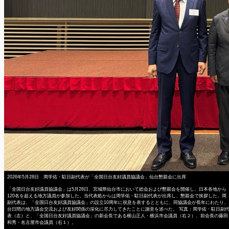
2026年5月28日 周学佑・駐日副代表が「全国日台友好議員協議会」仙台懇親会に出席
「全国日台友好議員協議会」は5月28日、宮城県仙台市において総会および懇親会を開催し、日本各地から
120名を超える地方議員が参加した。当代表処からは周学佑・駐日副代表が出席し、懇親会で挨拶した。周
副代表は、「全国日台友好議員協議会」の設立10周年に祝意を表するとともに、同協議会が長年にわたり、
台日間の地方議会交流および友好関係の深化に尽力してきたことに謝意を述べた。 写真：周学佑・駐日副
表（左）と、「全国日台友好議員協議会」の新会長である横山正人・横浜市会議員（右２）、前会長の藤田
和秀・名古屋市会議員（右１）。