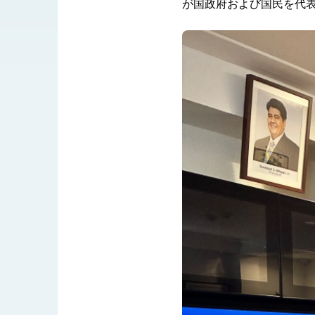
MOFA, MODA team up to promote i
が国政府および国民を代
EY details tariff negotiations with 
FM Lin hosts ABAC representative
MOFA poll shows widespread supp
President Lai delivers 2026 New Y
Presidential Office thanks US Pr
President Lai delivers 2025 Nation
Presidential Inauguration Speech
Major speeches
Important Remarks of the Ministry 
Taiwan government to open office