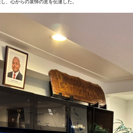
ntegrated diplomacy
表し、心からの哀悼の意を伝達した。
U.S.
s
ort for government diplomacy approach
ear’s Address
esident Trump for signing Taiwan Assurance Implementation Act
al Day Address
of Foreign Affairs
 in Arizona, advancing Taiwan-US exchanges and cooperation