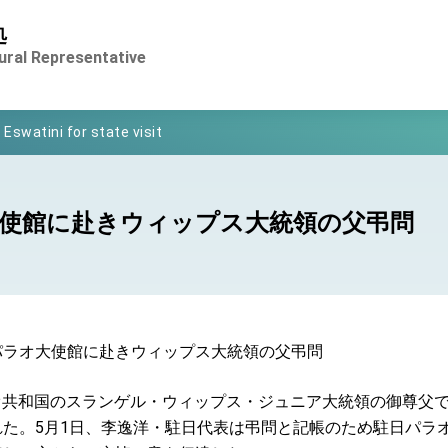
処
of Foreign Affairs
ural Representative
 in Arizona, advancing Taiwan-US exchanges and cooperation
 Eswatini for state visit
Symposium
rity for President Lai
使館に赴きウィップス大統領の父弔問
 New Year
nce on Taiwan- US Economic Prosperity Partnership Dialogue
パラオ大使館に赴きウィップス大統領の父弔問
xhibit at TIBE
ラオ共和国のスランゲル・ウィップス・ジュニア大統領の御尊父
 led by Senator Ruben Gallego
た。5月1日、李逸洋・駐日代表は弔問と記帳のため駐日パラ