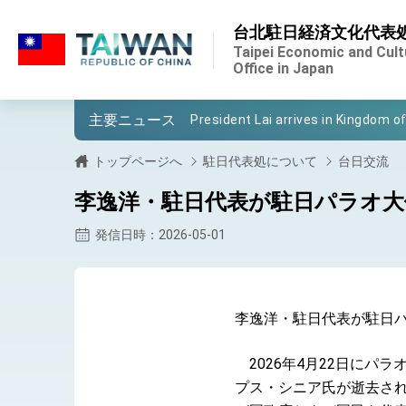
:::
台北駐日経済文化代表
:::
Important Remarks of the Ministry 
Taipei Economic and Cult
Office in Japan
Taiwan government to open office
主要ニュース
President Lai arrives in Kingdom of
VP Hsiao addresses 41st Space 
トップページへ
駐日代表処について
台日交流
Taiwan’s economic growth is a prio
李逸洋・駐日代表が駐日パラオ大
President Lai’s remarks for Lunar
発信日時：2026-05-01
President Lai interviewed by AFP
President Lai holds press confere
李逸洋・駐日代表が駐日
FM Lin attends Taiwan Panorama e
2026年4月22日にパ
President Lai meets US delegation
プス・シニア氏が逝去され