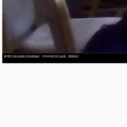
臺灣民主基金會執行長徐斯儉於「2016年東亞民主論壇」開幕致詞