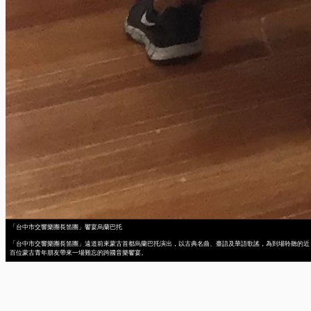
「台中市交響樂團長笛團」饗宴烏蘭巴托
「台中市交響樂團長笛團」遠道前來蒙古首都烏蘭巴托演出，以古典名曲、臺語及華語歌謠，為到場聆聽的近
百位蒙古青年朋友帶來一場難忘的跨國音樂饗宴。