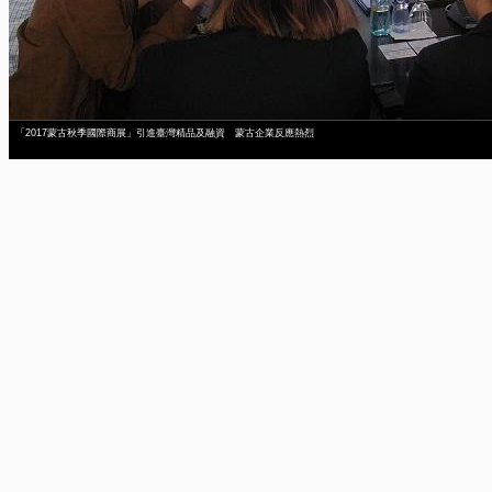
「2017蒙古秋季國際商展」引進臺灣精品及融資 蒙古企業反應熱烈