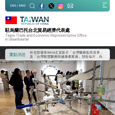
:::
ENG / MNG
:::
外交部重要言論
駐烏蘭巴托台北貿易經濟代表處
我國政府將在美國亞利桑納州設立「駐鳳凰城辦
Taipei Trade and Economic Representative Office
事處」，進一步深化台美交流合作
in Ulaanbaatar
第一屆亞太在宅醫療大會開幕 總統盼分享臺灣
經驗為亞太醫療照護發展開創新里程碑
外交部發布WHA文宣影片「台灣醫療點亮世界」
重點消息
及「台灣智慧醫療與健康產業展」預告短片，向
世界展現台灣守護全球健康的創新能量
總統出訪史瓦帝尼返國談話 強調臺灣人有權利
走向世界 盼與理念相近國家共同維護國際秩序
堅定走向世界 賴總統抵達史瓦帝尼王國進行國是
訪問
總統與五院院長新春茶敘 盼化分歧為團結、為
國家邁出合作第一步
總統農曆春節談話
台美貿易協議完成簽署達成6大目標、創5大歷史
性突破 總統強調將以3大面向加速臺灣經濟轉型
升級 籲請立院全力支持並盡速通過
臺美簽署「對等貿易協定」確立對等關稅15%且不