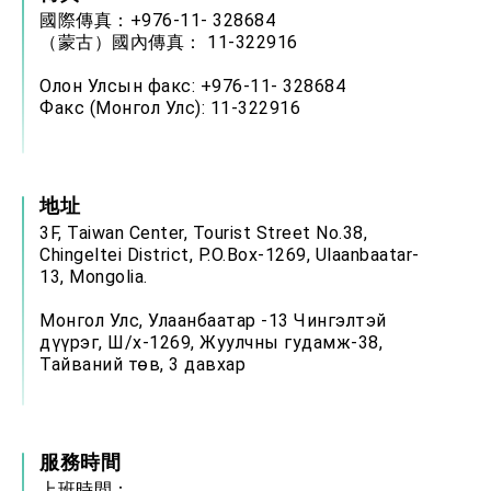
國際傳真：+976-11- 328684
（蒙古）國內傳真： 11-322916
Олон Улсын факс: +976-11- 328684
Факс (Монгол Улс): 11-322916
地址
3F, Taiwan Center, Tourist Street No.38,
Chingeltei District, P.O.Box-1269, Ulaanbaatar-
13, Mongolia.
Монгол Улс, Улаанбаатар -13 Чингэлтэй
дүүрэг, Ш/х-1269, Жуулчны гудамж-38,
Тайваний төв, 3 давхар
服務時間
上班時間：