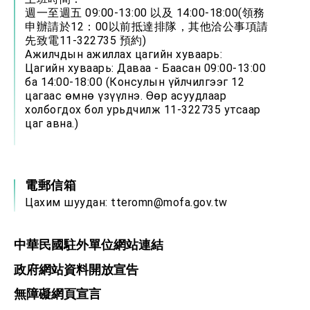
週一至週五 09:00-13:00 以及 14:00-18:00(領務
申辦請於12：00以前抵達排隊，其他洽公事項請
先致電11-322735 預約)
Ажилчдын ажиллах цагийн хуваарь:
Цагийн хуваарь: Даваа - Баасан 09:00-13:00
ба 14:00-18:00 (Консулын үйлчилгээг 12
цагаас өмнө үзүүлнэ. Өөр асуудлаар
холбогдох бол урьдчилж 11-322735 утсаар
цаг авна.)
電郵信箱
Цахим шуудан:
tteromn@mofa.gov.tw
中華民國駐外單位網站連結
政府網站資料開放宣告
無障礙網頁宣言