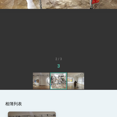
疊加 我輸美2072項產品豁免對等關稅
總統接受「法新社」（AFP）專訪內容
外交部長林佳龍於《外交事務》撰文指出：自由
世界 需要台灣，團結合作方能守護繁榮
外交部長林佳龍出席《台灣光華雜誌》50週年慶
「見證蛻變，分享世界的光華」開幕式，期許數
位轉 型迎向下個50年
總統主持「台美經濟繁榮夥伴對話」記者會 說
明臺美合作三大戰略方向 盼與民主夥伴共同引
領 下一個世代的繁榮
外交部長林佳龍接受印尼「時代雜誌」專訪，闡
述印太安全局勢，籲深化台印尼半導體供應鏈合
2 / 3
作
外交部長林佳龍午宴歡迎美國聯邦參議員蓋耶哥
3
訪問團
外交部長林佳龍接見美國智庫「德國馬歇爾基金
會」訪問團一行，深化跨大西洋戰略夥伴關係
臺美經貿談判獲階段性成果 卓揆期勉爭取時間完
成「臺美對等貿易協定」簽署
卓揆：臺美關稅談判階段性結果有助臺灣取得有
利戰略地位 全力支持「臺美對等貿易協定」簽署
相簿列表
外交部與數位發展部攜手合作，整合台灣雄厚數
位實力，達成固邦榮邦目標
外交部長林佳龍主持第35次「參與亞太經濟合作