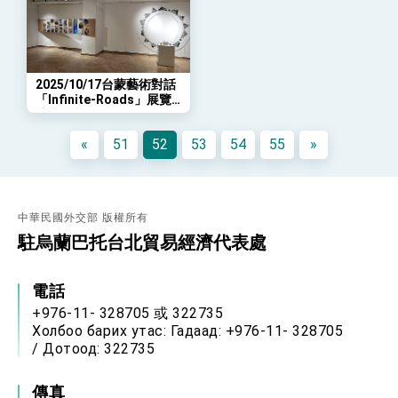
策略小組」跨部會會議
民調顯示多數國人滿意政府外交表現，高度支持
「總合外交」與台歐美日關係深化
總統以「韌性之島，希望之光」為題發表2026新
年談話
2025/10/17台蒙藝術對話
總統主持「守護民主台灣國安行動方案」記者
「Infinite-Roads」展覽
會 強調以實力守護台海和平 以決心掌握國家
盛大開幕
命運
變局中 奮起的新臺灣 總統發表國慶演說
«
51
52
53
54
55
»
總統發表執政周年談話 盼面對未來挑戰 堅持
團結 迎風轉型 穩健前行
賴總統就職演說影片
中華民國外交部 版權所有
駐烏蘭巴托台北貿易經濟代表處
總統重要談話
外交部重要言論
電話
我國政府將在美國亞利桑納州設立「駐鳳凰城辦
+976-11- 328705 或 322735
事處」，進一步深化台美交流合作
Холбоо барих утас: Гадаад: +976-11- 328705
/ Дотоод: 322735
傳真