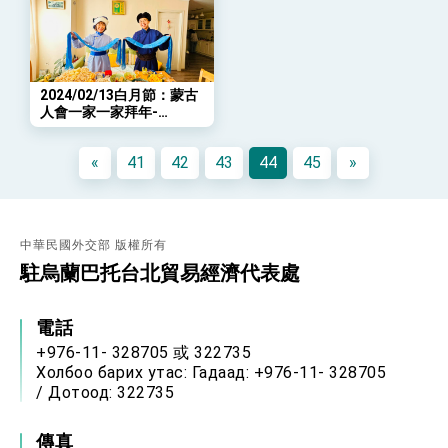
策略小組」跨部會會議
民調顯示多數國人滿意政府外交表現，高度支持
「總合外交」與台歐美日關係深化
總統以「韌性之島，希望之光」為題發表2026新
年談話
2024/02/13白月節：蒙古
總統主持「守護民主台灣國安行動方案」記者
人會一家一家拜年-
會 強調以實力守護台海和平 以決心掌握國家
Цагаан-сараар-
命運
Монголчууд-айлд-
變局中 奮起的新臺灣 總統發表國慶演說
«
41
42
43
44
45
»
очин-золголт-хийдэг.
總統發表執政周年談話 盼面對未來挑戰 堅持
團結 迎風轉型 穩健前行
賴總統就職演說影片
中華民國外交部 版權所有
駐烏蘭巴托台北貿易經濟代表處
總統重要談話
外交部重要言論
電話
我國政府將在美國亞利桑納州設立「駐鳳凰城辦
+976-11- 328705 或 322735
事處」，進一步深化台美交流合作
Холбоо барих утас: Гадаад: +976-11- 328705
/ Дотоод: 322735
傳真