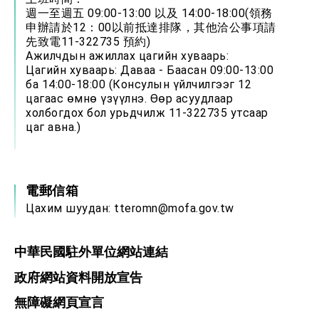
週一至週五 09:00-13:00 以及 14:00-18:00(領務
申辦請於12：00以前抵達排隊，其他洽公事項請
先致電11-322735 預約)
Ажилчдын ажиллах цагийн хуваарь:
Цагийн хуваарь: Даваа - Баасан 09:00-13:00
ба 14:00-18:00 (Консулын үйлчилгээг 12
цагаас өмнө үзүүлнэ. Өөр асуудлаар
холбогдох бол урьдчилж 11-322735 утсаар
цаг авна.)
電郵信箱
Цахим шуудан:
tteromn@mofa.gov.tw
中華民國駐外單位網站連結
政府網站資料開放宣告
無障礙網頁宣言