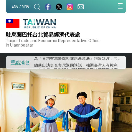
:::
ENG / MNG
:::
外交部重要言論
我國政府將在美國亞利桑納州設立「駐鳳凰城辦
事處」，進一步深化台美交流合作
駐烏蘭巴托台北貿易經濟代表處
第一屆亞太在宅醫療大會開幕 總統盼分享臺灣
Taipei Trade and Economic Representative Office
經驗為亞太醫療照護發展開創新里程碑
in Ulaanbaatar
外交部發布WHA文宣影片「台灣醫療點亮世界」
及「台灣智慧醫療與健康產業展」預告短片，向
世界展現台灣守護全球健康的創新能量
總統出訪史瓦帝尼返國談話 強調臺灣人有權利
重點消息
走向世界 盼與理念相近國家共同維護國際秩序
堅定走向世界 賴總統抵達史瓦帝尼王國進行國是
訪問
總統與五院院長新春茶敘 盼化分歧為團結、為
國家邁出合作第一步
總統農曆春節談話
台美貿易協議完成簽署達成6大目標、創5大歷史
性突破 總統強調將以3大面向加速臺灣經濟轉型
升級 籲請立院全力支持並盡速通過
臺美簽署「對等貿易協定」確立對等關稅15%且不
疊加 我輸美2072項產品豁免對等關稅