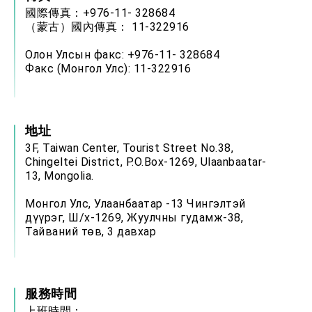
國際傳真：+976-11- 328684
（蒙古）國內傳真： 11-322916
Олон Улсын факс: +976-11- 328684
Факс (Монгол Улс): 11-322916
地址
3F, Taiwan Center, Tourist Street No.38,
Chingeltei District, P.O.Box-1269, Ulaanbaatar-
13, Mongolia.
Монгол Улс, Улаанбаатар -13 Чингэлтэй
дүүрэг, Ш/х-1269, Жуулчны гудамж-38,
Тайваний төв, 3 давхар
服務時間
上班時間：