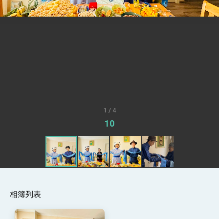
總統接受「法新社」（AFP）專訪內容
外交部長林佳龍於《外交事務》撰文指出：自由
世界 需要台灣，團結合作方能守護繁榮
外交部長林佳龍出席《台灣光華雜誌》50週年慶
「見證蛻變，分享世界的光華」開幕式，期許數
位轉 型迎向下個50年
總統主持「台美經濟繁榮夥伴對話」記者會 說
明臺美合作三大戰略方向 盼與民主夥伴共同引
領 下一個世代的繁榮
外交部長林佳龍接受印尼「時代雜誌」專訪，闡
述印太安全局勢，籲深化台印尼半導體供應鏈合
作
副總統接見美參議員蓋耶哥 強調美國是臺灣重
要合作夥伴
1 / 4
外交部長林佳龍午宴歡迎美國聯邦參議員蓋耶哥
10
訪問團
外交部長林佳龍接見美國智庫「德國馬歇爾基金
會」訪問團一行，深化跨大西洋戰略夥伴關係
臺美經貿談判獲階段性成果 卓揆期勉爭取時間完
成「臺美對等貿易協定」簽署
卓揆：臺美關稅談判階段性結果有助臺灣取得有
利戰略地位 全力支持「臺美對等貿易協定」簽署
相簿列表
外交部與數位發展部攜手合作，整合台灣雄厚數
位實力，達成固邦榮邦目標
外交部長林佳龍主持第35次「參與亞太經濟合作